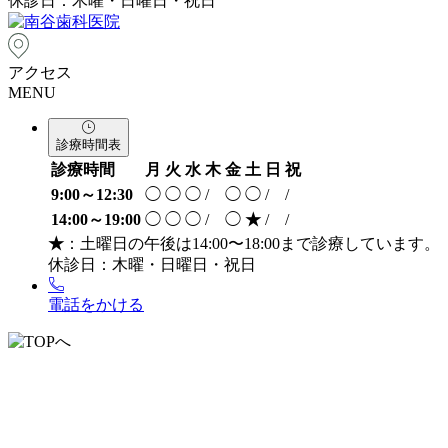
休診日：木曜・日曜日・祝日
アクセス
MENU
診療時間表
診療時間
月
火
水
木
金
土
日
祝
9:00～12:30
◯
◯
◯
/
◯
◯
/
/
14:00～19:00
◯
◯
◯
/
◯
★
/
/
★
：土曜日の午後は14:00〜18:00まで診療しています。
休診日：木曜・日曜日・祝日
電話をかける