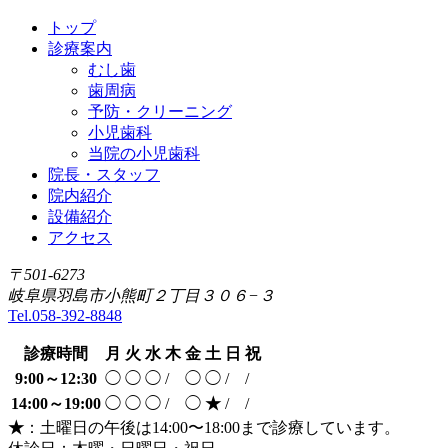
トップ
診療案内
むし歯
歯周病
予防・クリーニング
小児歯科
当院の小児歯科
院長・スタッフ
院内紹介
設備紹介
アクセス
〒501-6273
岐阜県羽島市小熊町２丁目３０６−３
Tel.058-392-8848
診療時間
月
火
水
木
金
土
日
祝
9:00～12:30
◯
◯
◯
/
◯
◯
/
/
14:00～19:00
◯
◯
◯
/
◯
★
/
/
★
：土曜日の午後は14:00〜18:00まで診療しています。