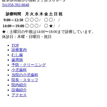
岐阜県羽島市小熊町２丁目３０６−３
Tel.058-392-8848
診療時間
月
火
水
木
金
土
日
祝
9:00～12:30
◯
◯
◯
/
◯
◯
/
/
14:00～19:00
◯
◯
◯
/
◯
★
/
/
★
：土曜日の午後は14:00〜18:00まで診療しています。
休診日：木曜・日曜日・祝日
TOP
診療案内
むし歯
歯周病
予防・クリーニング
小児歯科
当院の小児歯科
院長・スタッフ
院内紹介
設備紹介
アクセス