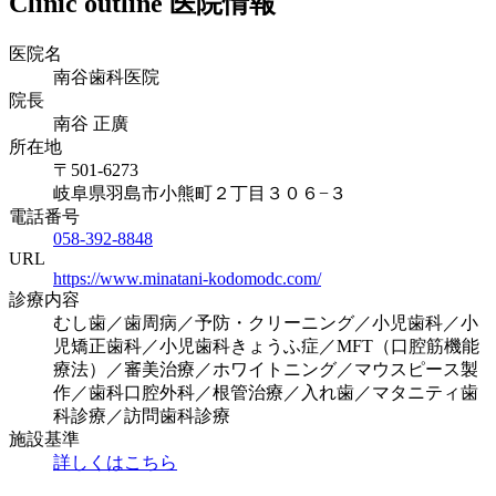
Clinic outline
医院情報
医院名
南谷歯科医院
院長
南谷 正廣
所在地
〒501-6273
岐阜県羽島市小熊町２丁目３０６−３
電話番号
058-392-8848
URL
https://www.minatani-kodomodc.com/
診療内容
むし歯／歯周病／予防・クリーニング／小児歯科／小
児矯正歯科／小児歯科きょうふ症／MFT（口腔筋機能
療法）／審美治療／ホワイトニング／マウスピース製
作／歯科口腔外科／根管治療／入れ歯／マタニティ歯
科診療／訪問歯科診療
施設基準
詳しくはこちら